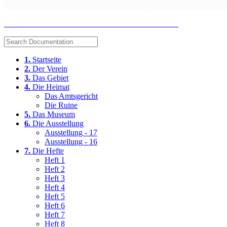
Heimat- und Museumsverein "Amt Blankenstein" e.V.
1.
Startseite
2.
Der Verein
3.
Das Gebiet
4.
Die Heimat
Das Amtsgericht
Die Ruine
5.
Das Museum
6.
Die Ausstellung
Ausstellung - 17
Ausstellung - 16
7.
Die Hefte
Heft 1
Heft 2
Heft 3
Heft 4
Heft 5
Heft 6
Heft 7
Heft 8