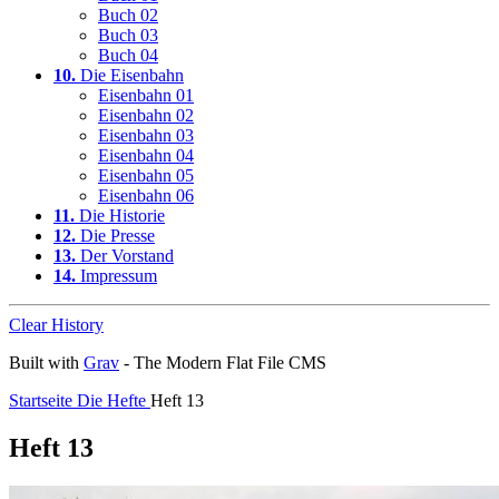
Buch 02
Buch 03
Buch 04
10.
Die Eisenbahn
Eisenbahn 01
Eisenbahn 02
Eisenbahn 03
Eisenbahn 04
Eisenbahn 05
Eisenbahn 06
11.
Die Historie
12.
Die Presse
13.
Der Vorstand
14.
Impressum
Clear History
Built with
Grav
- The Modern Flat File CMS
Startseite
Die Hefte
Heft 13
Heft 13