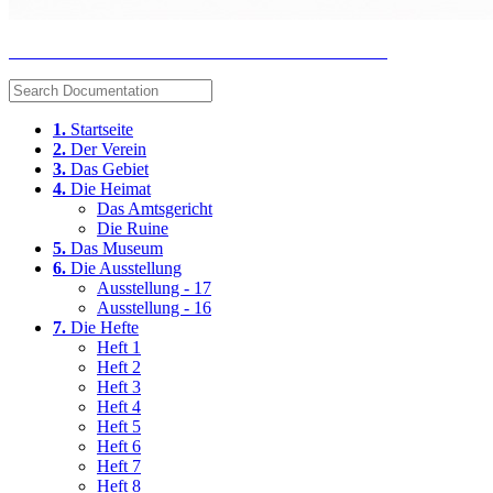
Heimat- und Museumsverein "Amt Blankenstein" e.V.
1.
Startseite
2.
Der Verein
3.
Das Gebiet
4.
Die Heimat
Das Amtsgericht
Die Ruine
5.
Das Museum
6.
Die Ausstellung
Ausstellung - 17
Ausstellung - 16
7.
Die Hefte
Heft 1
Heft 2
Heft 3
Heft 4
Heft 5
Heft 6
Heft 7
Heft 8