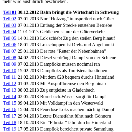
mehr wird ausführlich beschrieben.
Teil 01
30.12.2012
Bahn bringt die Wirtschaft in Schwung
Teil 02
03.01.2013
Nur “Holzzug” transportiert noch Güter
Teil 03
07.01.2013
Entlang der Strecke entstehen Betriebe
Teil 04
11.01.2013
Geblieben ist nur der Güterverkehr
Teil 05
14.01.2013
Lok schiebt Zug den steilen Berg hinauf
Teil 06
18.01.2013
Lokschuppen ist Dreh- und Angelpunkt
Teil 07
25.01.2013
Der rote “Retter der Nebenbahnen”
Teil 08
04.02.2013
Diesel verdrängt Dampf von der Schiene
Teil 09
07.02.2013
Dampfloks müssen nochmal ran
Teil 10
15.02.2013
Dampfloks als Touristenattraktionen
Teil 11
21.02.2013
Mit dem 628 bequem durchs Hinterland
Teil 12
01.03.2013
Mit Auspuffbremse den Berg hinab
Teil 13
08.03.2013
Zug entgleiste in Gladenbach
Teil 14
02.05.2013
Bornsbach-Wasser sorgt für Dampf
Teil 15
09.04.2013
Mit Volldampf in den Westerwald
Teil 16
15.04.2013
Feuerlose Loks machen mächtig Dampf
Teil 17
29.04.2013
Letzte Dienstfahrt führt nach Gönnern
Teil 18
18.10.2013
Ein “Filmstar” fährt durchs Hinterland
Teil 19
17.05.2013
Dampflok bereichert private Sammlung