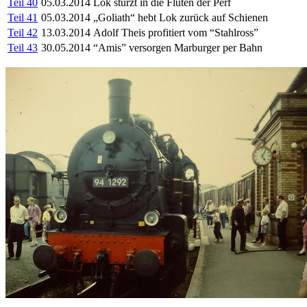
Teil 40
05.03.2014
Lok stürzt in die Fluten der Perf
Teil 41
05.03.2014
„Goliath“ hebt Lok zurück auf Schienen
Teil 42
13.03.2014
Adolf Theis profitiert vom “Stahlross”
Teil 43
30.05.2014
“Amis” versorgen Marburger per Bahn