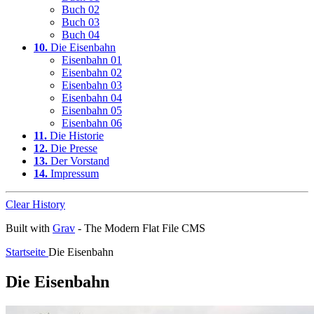
Buch 02
Buch 03
Buch 04
10.
Die Eisenbahn
Eisenbahn 01
Eisenbahn 02
Eisenbahn 03
Eisenbahn 04
Eisenbahn 05
Eisenbahn 06
11.
Die Historie
12.
Die Presse
13.
Der Vorstand
14.
Impressum
Clear History
Built with
Grav
- The Modern Flat File CMS
Startseite
Die Eisenbahn
Die Eisenbahn