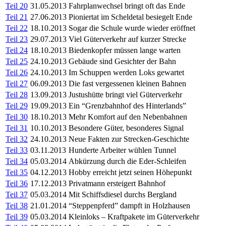
Teil 20
31.05.2013
Fahrplanwechsel bringt oft das Ende
Teil 21
27.06.2013
Pioniertat im Scheldetal besiegelt Ende
Teil 22
18.10.2013
Sogar die Schule wurde wieder eröffnet
Teil 23
29.07.2013
Viel Güterverkehr auf kurzer Strecke
Teil 24
18.10.2013
Biedenkopfer müssen lange warten
Teil 25
24.10.2013
Gebäude sind Gesichter der Bahn
Teil 26
24.10.2013
Im Schuppen werden Loks gewartet
Teil 27
06.09.2013
Die fast vergessenen kleinen Bahnen
Teil 28
13.09.2013
Justushütte bringt viel Güterverkehr
Teil 29
19.09.2013
Ein “Grenzbahnhof des Hinterlands”
Teil 30
18.10.2013
Mehr Komfort auf den Nebenbahnen
Teil 31
10.10.2013
Besondere Güter, besonderes Signal
Teil 32
24.10.2013
Neue Fakten zur Strecken-Geschichte
Teil 33
03.11.2013
Hunderte Arbeiter wühlen Tunnel
Teil 34
05.03.2014
Abkürzung durch die Eder-Schleifen
Teil 35
04.12.2013
Hobby erreicht jetzt seinen Höhepunkt
Teil 36
17.12.2013
Privatmann ersteigert Bahnhof
Teil 37
05.03.2014
Mit Schiffsdiesel durchs Bergland
Teil 38
21.01.2014
“Steppenpferd” dampft in Holzhausen
Teil 39
05.03.2014
Kleinloks – Kraftpakete im Güterverkehr